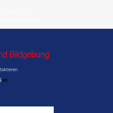
+44 3300 538 505
sales@autosonshow.tv
nd Bildgebung
taktieren.
5
an.