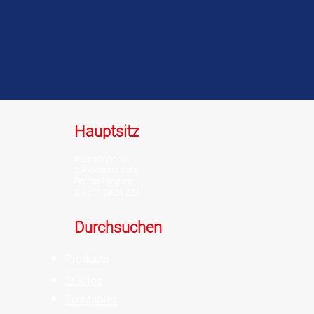
Hauptsitz
AutosOnShow
2 Alexandra Gate,
Ffordd Pengam,
Cardiff, CF24 2SA
Durchsuchen
Products
Studios
Turntables