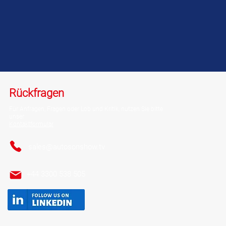
Rückfragen
Für Anfragen, Fragen oder Lob und Kritik, nutzen Sie bitte
unser
Kontaktformular
sales@autosonshow.tv
+44 3300 538 505